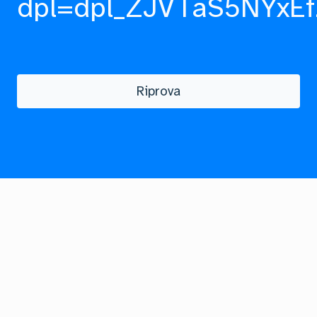
dpl=dpl_ZJVTaS5NYxEf
Riprova