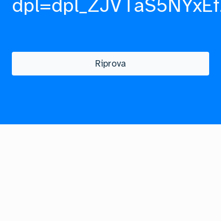
dpl=dpl_ZJVTaS5NYxEf
Riprova