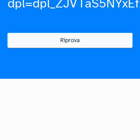
dpl=dpl_ZJVTaS5NYxEf
Riprova