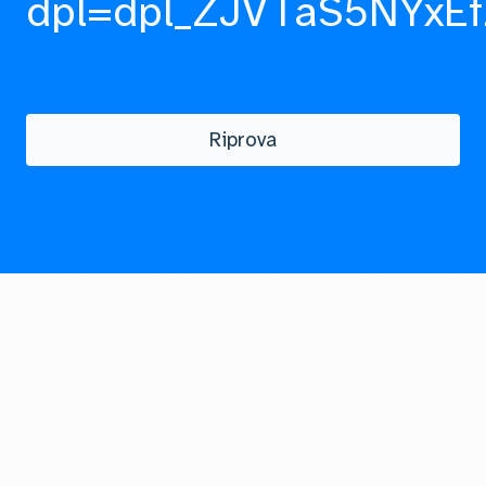
dpl=dpl_ZJVTaS5NYxEf
Riprova