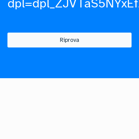
dpl=dpl_ZJVTaS5NYxEf
Riprova