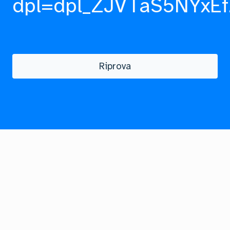
dpl=dpl_ZJVTaS5NYxEf
Riprova