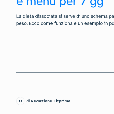
e menù per 7 gg
La dieta dissociata si serve di uno schema par
peso. Ecco come funziona e un esempio in pd
U
di
Redazione Fitprime