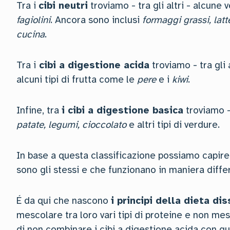
Tra i
cibi neutri
troviamo - tra gli altri - alcun
fagiolini
. Ancora sono inclusi
formaggi grassi, lat
cucina
.
Tra i
cibi a digestione acida
troviamo - tra gli a
alcuni tipi di frutta come le
pere
e i
kiwi
.
Infine, tra
i cibi a digestione basica
troviamo - 
patate, legumi, cioccolato
e altri tipi di verdure.
In base a questa classificazione possiamo capire 
sono gli stessi e che funzionano in maniera diffe
É da qui che nascono
i principi della dieta di
mescolare tra loro vari tipi di proteine e non me
di non combinare i cibi a digestione acida con qu