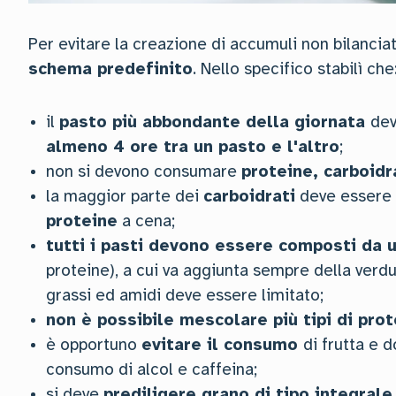
Per evitare la creazione di accumuli non bilanciat
schema predefinito
. Nello specifico stabilì che
il
pasto più abbondante della giornata
dev
almeno 4 ore tra un pasto e l'altro
;
non si devono consumare
proteine, carboidra
la maggior parte dei
carboidrati
deve essere 
proteine
a cena;
tutti i pasti devono essere composti da u
proteine), a cui va aggiunta sempre della verd
grassi ed amidi deve essere limitato;
non è possibile mescolare più tipi di pro
è opportuno
evitare il consumo
di frutta e d
consumo di alcol e caffeina;
si deve
prediligere grano di tipo integrale