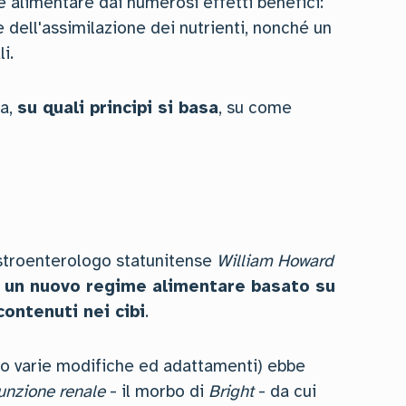
alimentare dai numerosi effetti benefici:
 dell'assimilazione dei nutrienti, nonché un
i.
na,
su quali principi si basa
, su come
gastroenterologo statunitense
William Howard
un nuovo regime alimentare basato su
contenuti nei cibi
.
ito varie modifiche ed adattamenti) ebbe
funzione renale
- il morbo di
Bright
- da cui