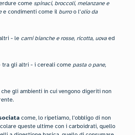
e verdure come
spinaci, broccoli, melanzane e
te
e condimenti come il
burro
o l'
olio da
ltri - le
carni bianche e rosse, ricotta, uova
ed
tra gli altri - i cereali come
pasta o pane,
che gli ambienti in cui vengono digeriti non
rente.
ssociata
come, lo ripetiamo, l'obbligo di non
scolare queste ultime con i carboidrati, quello
elli a digestione basica, quello di consumare