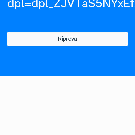
dpl=dpl_ZJVTaS5NYxEf
Riprova