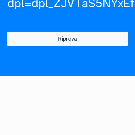
dpl=dpl_ZJVTaS5NYxEf
Riprova