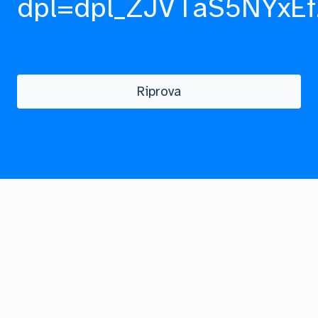
dpl=dpl_ZJVTaS5NYxEf
Riprova