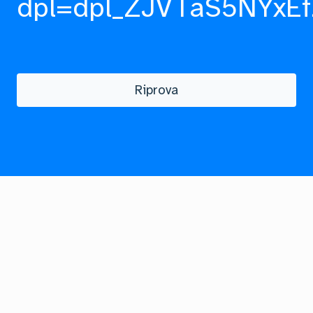
dpl=dpl_ZJVTaS5NYxEf
Riprova