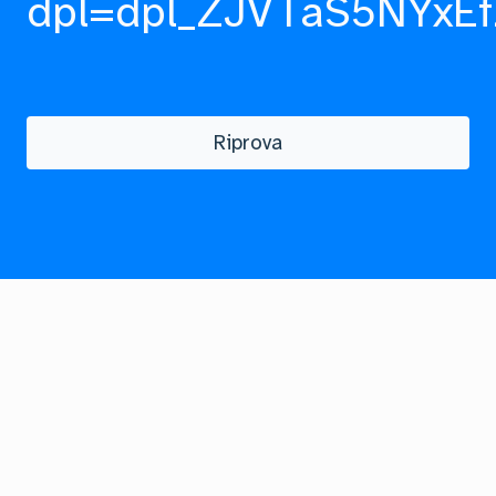
dpl=dpl_ZJVTaS5NYxEf
Riprova