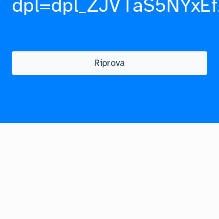
dpl=dpl_ZJVTaS5NYxEf
Riprova