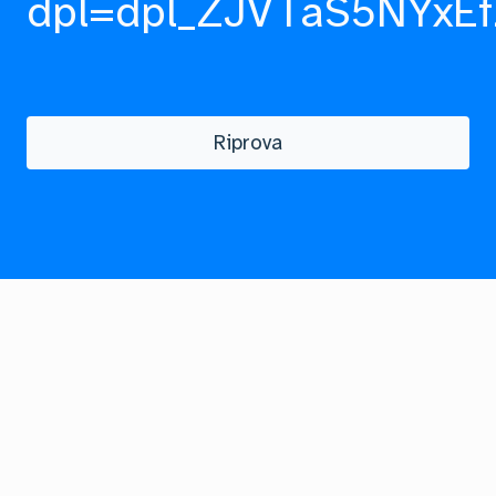
dpl=dpl_ZJVTaS5NYxEf
Riprova