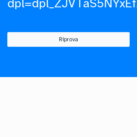
dpl=dpl_ZJVTaS5NYxEf
Riprova