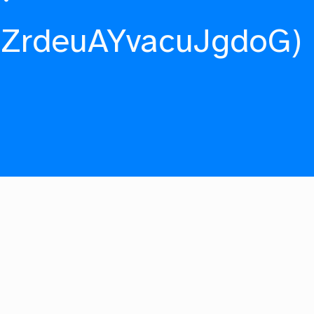
fZrdeuAYvacuJgdoG)