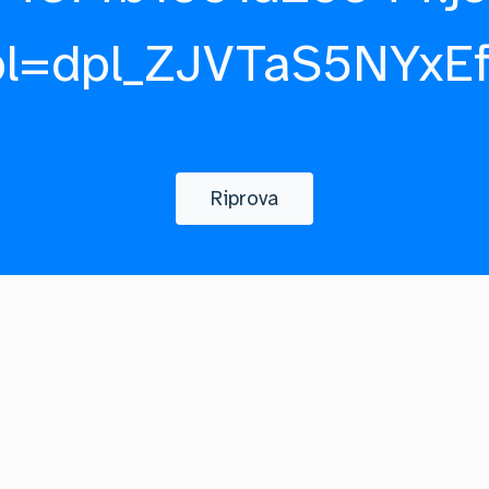
pl=dpl_ZJVTaS5NYxE
Riprova