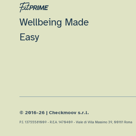
Wellbeing Made
Easy
© 2016-
26
| Checkmoov s.r.l.
P.I. 13755581009 - R.E.A. 1470409 - Viale di Villa Massimo 39, 00161 Roma