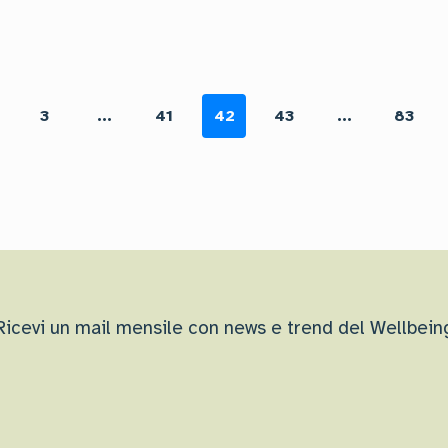
3
...
41
42
43
...
83
Ricevi un mail mensile con news e trend del Wellbein