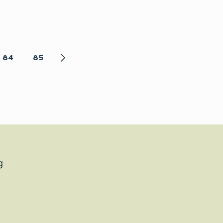
84
85
g