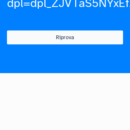
dpl=dpl_ZJVTaS5NYxEf
Riprova