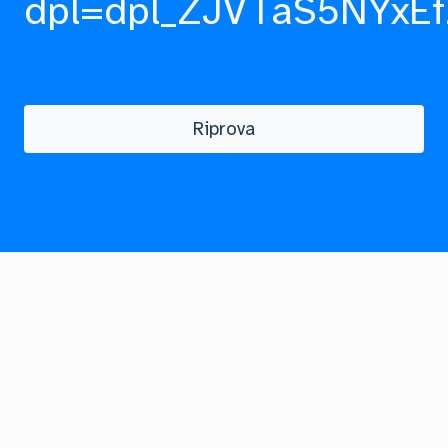
dpl=dpl_ZJVTaS5NYxEf
Riprova