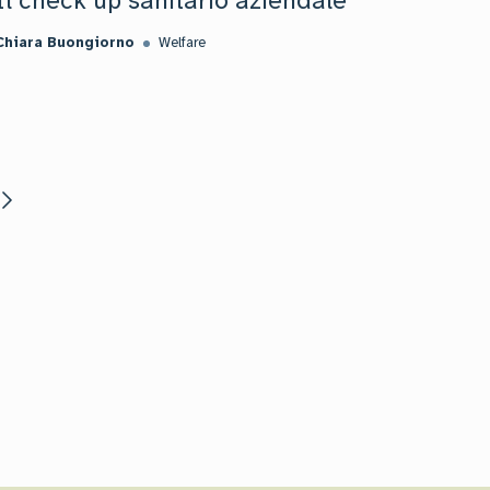
Il check up sanitario aziendale
Chiara Buongiorno
Welfare