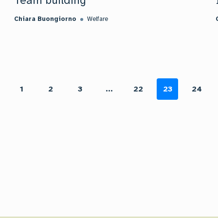
Team building
Chiara Buongiorno
Welfare
1
2
3
...
22
23
24