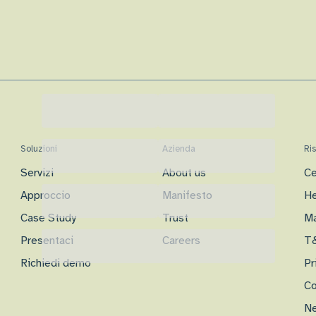
Soluzioni
Azienda
Ri
Servizi
About us
Ce
Approccio
Manifesto
He
Case Study
Trust
Ma
Presentaci
Careers
T
Richiedi demo
Pr
Co
Ne