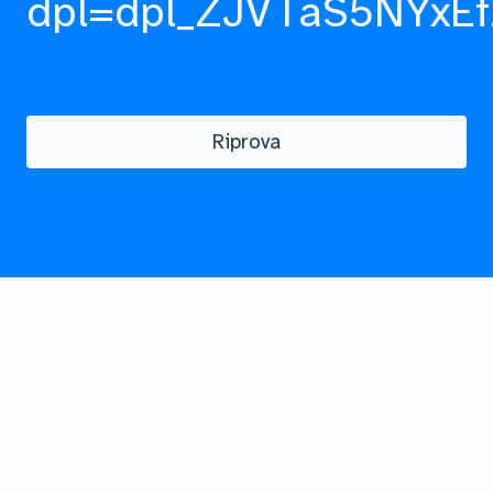
dpl=dpl_ZJVTaS5NYxEf
Riprova