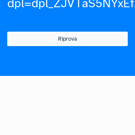
dpl=dpl_ZJVTaS5NYxEf
Riprova