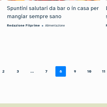
Spuntini salutari da bar o in casa per
mangiar sempre sano
Redazione Fitprime
Alimentazione
2
3
...
7
8
9
10
11