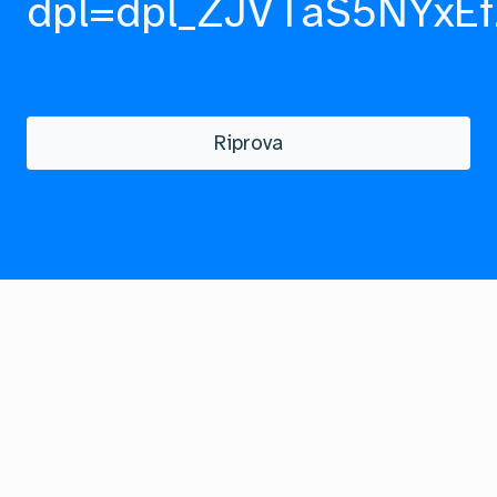
dpl=dpl_ZJVTaS5NYxEf
Riprova