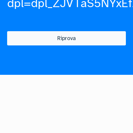
dpl=dpl_ZJVTaS5NYxEf
Riprova