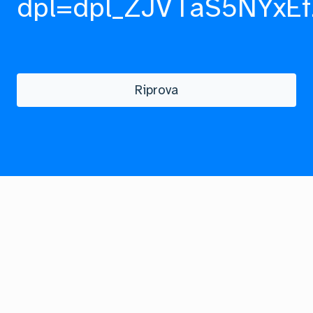
dpl=dpl_ZJVTaS5NYxEf
Riprova