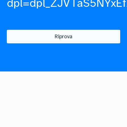
dpl=dpl_ZJVTaS5NYxEf
Riprova