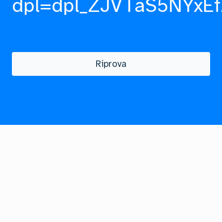
dpl=dpl_ZJVTaS5NYxEf
Riprova