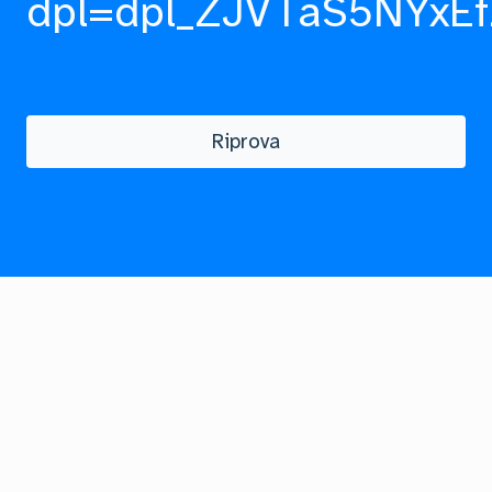
dpl=dpl_ZJVTaS5NYxEf
Riprova