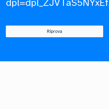
dpl=dpl_ZJVTaS5NYxEf
Riprova