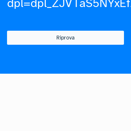
dpl=dpl_ZJVTaS5NYxEf
Riprova