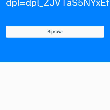
dpl=dpl_ZJVTaS5NYxEf
Riprova