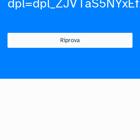
dpl=dpl_ZJVTaS5NYxEf
Riprova