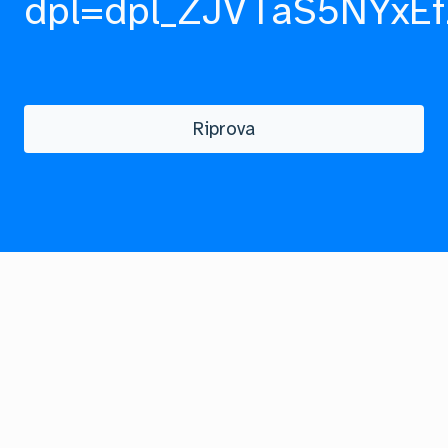
dpl=dpl_ZJVTaS5NYxEf
Riprova