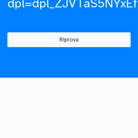
dpl=dpl_ZJVTaS5NYxEf
Riprova