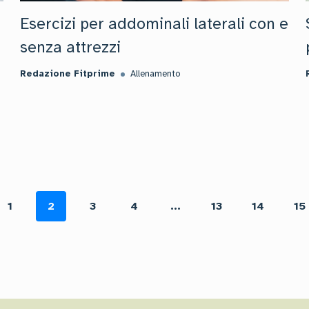
Esercizi per addominali laterali con e
senza attrezzi
Redazione Fitprime
Allenamento
1
2
3
4
...
13
14
15